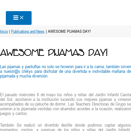
Ir
al
contenido
Inicio
Publications and News
AWESOME PIJAMAS DAY!
AWESOME PIJAMAS DAY!
Las pijamas y pantuflas no solo se hicieron para ir a la cama, también sirven
a nuestr@s chikys para disfrutar de una divertida e inolvidable mañana de
pijamada y mucha diversión.
El pasado miércoles 8 de mayo los niños y niñas del Jardín Infantil Casita
del Sol, asistieron a la institución luciendo sus mejores pijamas y vinieron
acompañados de su peluche de dormir. Las Teachers Directoras de Grupo se
unieron a la pijamada vestidas con atuendos acordes a la ocasión, realizaron
juegos y cantos.
También Se realizó un divertido desfile donde pudimos captar algunos
momentos, rostros, y sonrisas de los niños y niñas del Jardín Infantil,