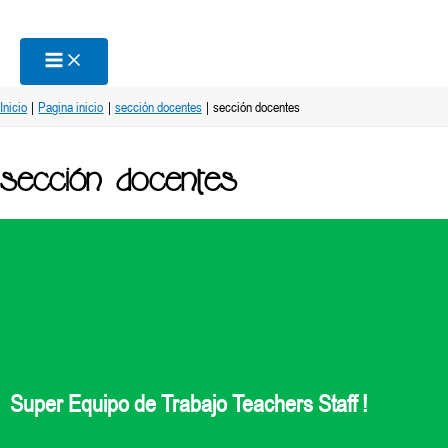
Ir
al
contenido
Inicio
Pagina inicio
sección docentes
sección docentes
sección docentes
Super Equipo de Trabajo Teachers Staff !