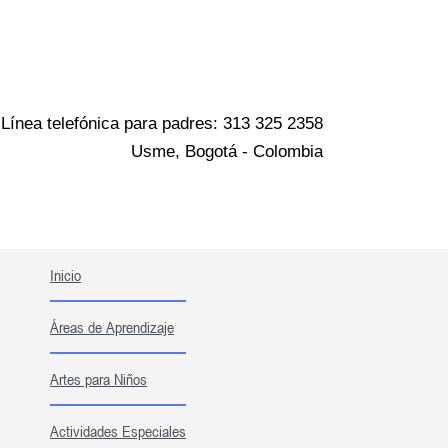
Ir
al
contenido
Línea telefónica para padres: 313 325 2358
Usme, Bogotá - Colombia
Inicio
Áreas de Aprendizaje
Artes para Niños
Actividades Especiales