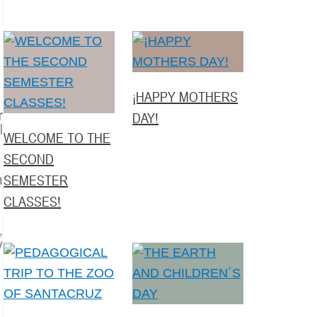
¡HAPPY MOTHERS
r
DAY!
l
WELCOME TO THE
SECOND
a
SEMESTER
CLASSES!
,
y