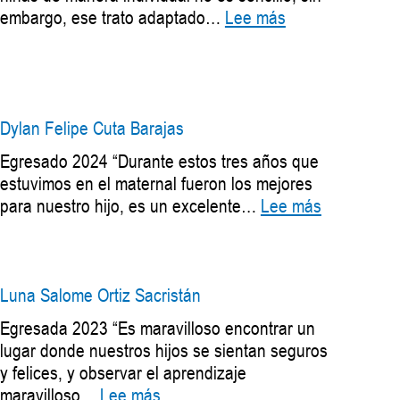
:
embargo, ese trato adaptado…
Lee más
David
Santiago
Huertas
Alape
Dylan Felipe Cuta Barajas
Egresado 2024 “Durante estos tres años que
estuvimos en el maternal fueron los mejores
:
para nuestro hijo, es un excelente…
Lee más
Dylan
Felipe
Cuta
Barajas
Luna Salome Ortiz Sacristán
Egresada 2023 “Es maravilloso encontrar un
lugar donde nuestros hijos se sientan seguros
y felices, y observar el aprendizaje
:
maravilloso…
Lee más