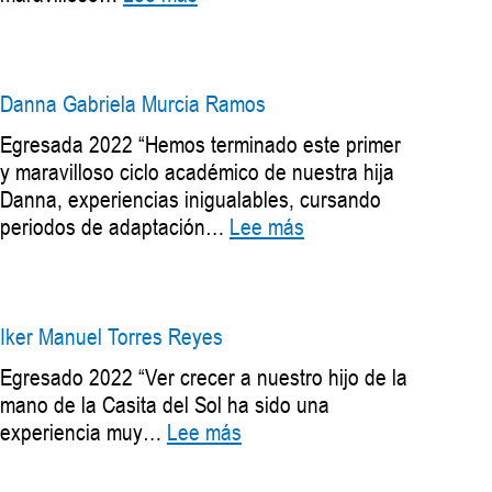
Luna
Salome
Ortiz
Sacristán
Danna Gabriela Murcia Ramos
Egresada 2022 “Hemos terminado este primer
y maravilloso ciclo académico de nuestra hija
Danna, experiencias inigualables, cursando
:
periodos de adaptación…
Lee más
ana
Danna
na
Gabriela
vedo
Murcia
Ramos
Iker Manuel Torres Reyes
Egresado 2022 “Ver crecer a nuestro hijo de la
mano de la Casita del Sol ha sido una
:
experiencia muy…
Lee más
Iker
Manuel