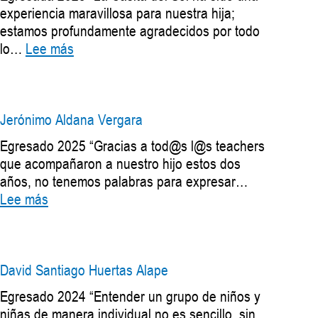
experiencia maravillosa para nuestra hija;
estamos profundamente agradecidos por todo
:
lo…
Lee más
Isabella
Guerrero
Ramírez
Jerónimo Aldana Vergara
Egresado 2025 “Gracias a tod@s l@s teachers
que acompañaron a nuestro hijo estos dos
años, no tenemos palabras para expresar…
:
Lee más
Jerónimo
Aldana
Vergara
David Santiago Huertas Alape
Egresado 2024 “Entender un grupo de niños y
niñas de manera individual no es sencillo, sin