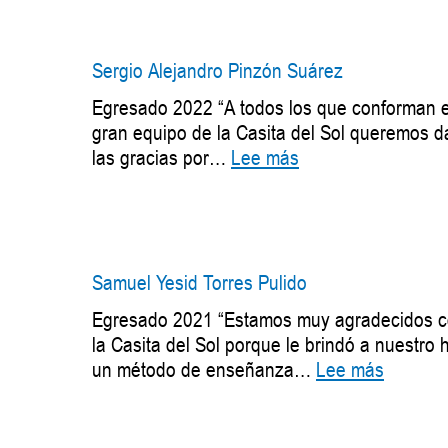
Romero
Rada
Sergio Alejandro Pinzón Suárez
Egresado 2022 “A todos los que conforman e
gran equipo de la Casita del Sol queremos d
:
las gracias por…
Lee más
Sergio
Alejandro
Pinzón
Suárez
Samuel Yesid Torres Pulido
Egresado 2021 “Estamos muy agradecidos 
la Casita del Sol porque le brindó a nuestro h
:
un método de enseñanza…
Lee más
Samuel
Yesid
Torres