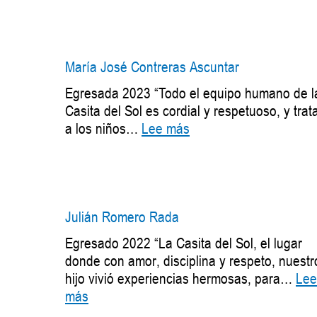
Samantha
Jiménez
Díaz
María José Contreras Ascuntar
Egresada 2023 “Todo el equipo humano de l
Casita del Sol es cordial y respetuoso, y trat
:
a los niños…
Lee más
María
José
Contreras
Ascuntar
Julián Romero Rada
Egresado 2022 “La Casita del Sol, el lugar
donde con amor, disciplina y respeto, nuestr
hijo vivió experiencias hermosas, para…
Lee
:
más
Julián