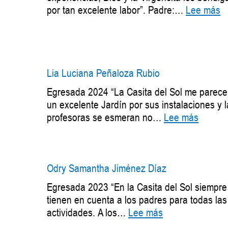
:
por tan excelente labor”. Padre:…
Lee más
N
A
Z
B
Lia Luciana Peñaloza Rubio
Egresada 2024 “La Casita del Sol me parece
un excelente Jardín por sus instalaciones y 
:
profesoras se esmeran no…
Lee más
Lia
Lucian
Peñalo
Rubio
Odry Samantha Jiménez Díaz
Egresada 2023 “En la Casita del Sol siempre
tienen en cuenta a los padres para todas las
:
actividades. A los…
Lee más
Odry