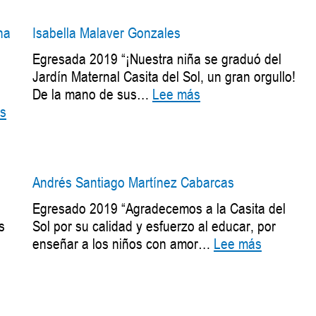
Vargas
na
Isabella Malaver Gonzales
Egresada 2019 “¡Nuestra niña se graduó del
Jardín Maternal Casita del Sol, un gran orgullo!
:
De la mano de sus…
Lee más
:
Isabella
s
Yebrail
Malaver
Thomás
Gonzales
Barliza
Garzón
Andrés Santiago Martínez Cabarcas
y
Egresado 2019 “Agradecemos a la Casita del
Loren
s
Sol por su calidad y esfuerzo al educar, por
Juliana
:
enseñar a los niños con amor…
Lee más
Orjuela
Andrés
Garzón
Santiago
Martínez
Cabarcas