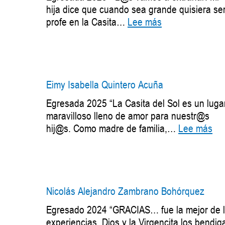
hija dice que cuando sea grande quisiera se
:
profe en la Casita…
Lee más
Lía
Valeria
Duarte
Herrera
Eimy Isabella Quintero Acuña
Egresada 2025 “La Casita del Sol es un luga
maravilloso lleno de amor para nuestr@s
:
hij@s. Como madre de familia,…
Lee más
Ei
Isa
Qui
Ac
Nicolás Alejandro Zambrano Bohórquez
Egresado 2024 “GRACIAS… fue la mejor de 
experiencias, Dios y la Virgencita los bendig