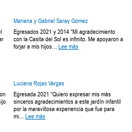
Salomé
Sánchez
Sánchez
Mariana y Gabriel Saray Gómez
l
Egresados 2021 y 2014 “Mi agradecimiento
ar
con la Casita del Sol es infinito. Me apoyaron a
:
forjar a mis hijos…
Lee más
Mariana
y
Gabriel
Saray
Gómez
Luciana Rojas Vargas
con
Egresada 2021 “Quiero expresar mis más
ijo
sinceros agradecimientos a este jardín infantil
por la maravillosa experiencia que fue para
:
mi…
Lee más
Luciana
Rojas