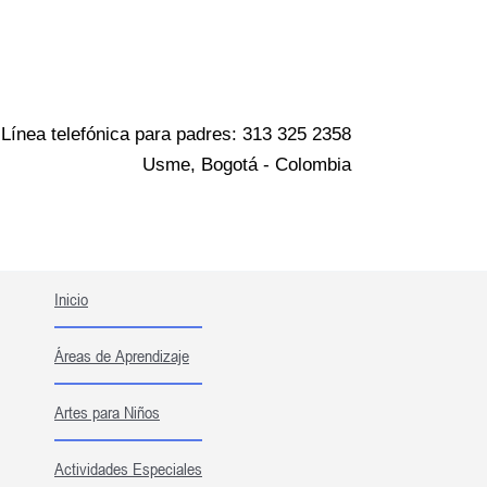
Ir
al
contenido
Línea telefónica para padres: 313 325 2358
Usme, Bogotá - Colombia
Inicio
Áreas de Aprendizaje
Artes para Niños
Actividades Especiales