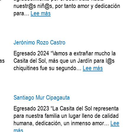
nuestr@s niñ@s, por tanto amor y dedicación
icolás
:
para…
Lee más
lejandro
Juan
ambrano
Camilo
ohórquez
Mojica
Parra
Jerónimo Rozo Castro
Egresado 2024 “Vamos a extrañar mucho la
las
Casita del Sol, más que un Jardín para l@s
:
chiquitines fue su segundo…
Lee más
Jerónimo
a
Rozo
za
Castro
Santiago Mur Cipagauta
Egresado 2023 “La Casita del Sol representa
para nuestra familia un lugar lleno de calidad
humana, dedicación, un inmenso amor…
Lee
:
más