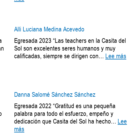
Santiago
Mur
Cipagauta
Alli Luciana Medina Acevedo
a
Egresada 2023 “Las teachers en la Casita del
an
Sol son excelentes seres humanos y muy
:
calificadas, siempre se dirigen con…
Lee más
Alli
Luci
Medi
Ace
Danna Salomé Sánchez Sánchez
Egresada 2022 “Gratitud es una pequeña
o
palabra para todo el esfuerzo, empeño y
dedicación que Casita del Sol ha hecho…
Lee
:
más
Danna