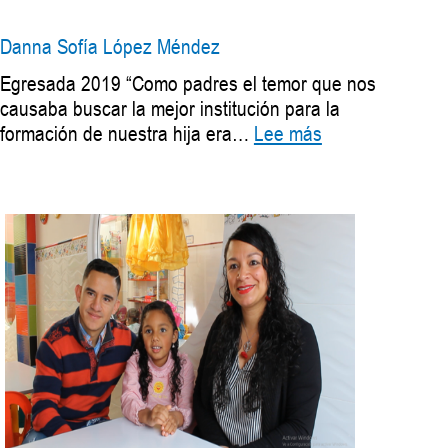
Salinas
Rolong
Danna Sofía López Méndez
Egresada 2019 “Como padres el temor que nos
causaba buscar la mejor institución para la
:
formación de nuestra hija era…
Lee más
Danna
Sofía
López
Méndez