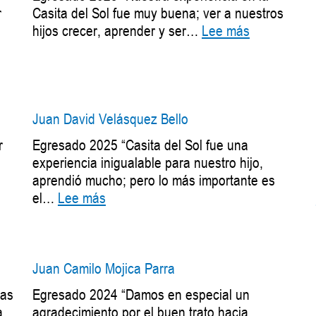
r
Casita del Sol fue muy buena; ver a nuestros
:
hijos crecer, aprender y ser…
Lee más
Juan
Pablo
Hernández
Mancipe
Juan David Velásquez Bello
r
Egresado 2025 “Casita del Sol fue una
experiencia inigualable para nuestro hijo,
aprendió mucho; pero lo más importante es
my
:
el…
Lee más
bella
Juan
ntero
David
uña
Velásquez
Bello
Juan Camilo Mojica Parra
las
Egresado 2024 “Damos en especial un
a
agradecimiento por el buen trato hacia